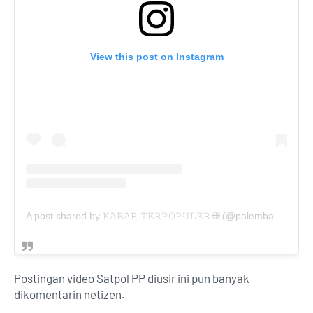
View this post on Instagram
A post shared by 𝙺𝙰𝙱𝙰𝚁 𝚃𝙴𝚁𝙿𝙾𝙿𝚄𝙻𝙴𝚁 🌐 (@palembang_terpopuler)
Postingan video Satpol PP diusir ini pun banyak
dikomentarin netizen.