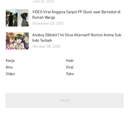
Juni 02, 2022
VIDEO Viral Anggota Satpol PP Diusir saat Berteduh di
Rumah Warga
November 03, 2021
Anoboy Diblokir? Ini Situs Alternatif Nonton Anime Sub
Indo Terbaik
Oktober 08, 2025
Kerja
Hobi
Ilmu
Viral
Video
Toko